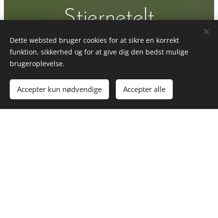
Stjernetelt
Dette websted bruger cookies for at sikre en korrekt
Ca. 12,5m i diameter til spidserne. Ca. 6,5m i
funktion, sikkerhed og for at give dig den bedst mulige
diameter overdækket.
brugeroplevelse.
Første dags leje: kr. 800,-
Accepter kun nødvendige
Accepter alle
Efterfølgende dage: kr. 400,-
Tilvalg: højtalere med bluetooth. Kr. 500,-